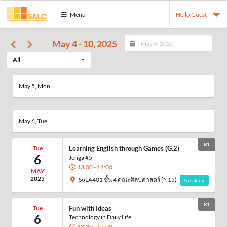
Menu
Hello Guest
May 4 - 10, 2025
All
May 5, Mon
May 6, Tue
B1
Tue
Learning English through Games (G.2)
6
Jenga #5
13:00 - 14:00
MAY
2025
SoLA401 ชั้น 4 คณะศิลปศาสตร์ (N15)
Speaking
B1
Tue
Fun with Ideas
6
Technology in Daily Life
13:30 - 15:00