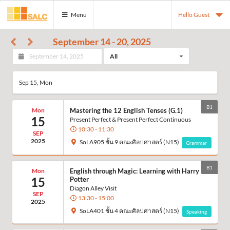
Menu
Hello Guest
September 14 - 20, 2025
All
Sep 15, Mon
B1
Mon
Mastering the 12 English Tenses (G.1)
15
Present Perfect & Present Perfect Continuous
10:30 - 11:30
SEP
2025
SoLA905 ชั้น 9 คณะศิลปศาสตร์ (N15)
Grammar
B1
Mon
English through Magic: Learning with Harry
15
Potter
Diagon Alley Visit
SEP
13:30 - 15:00
2025
SoLA401 ชั้น 4 คณะศิลปศาสตร์ (N15)
Speaking